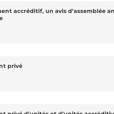
t accréditif, un avis d’assemblée ann
e
t privé
rivé d’unités et d’unités accréditive