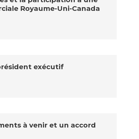
merciale Royaume-Uni-Canada
président exécutif
ments à venir et un accord