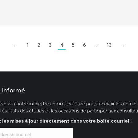
←
1
2
3
4
5
6
…
13
→
 informé
-vous à notre infolettre communautaire pour recevoir les dernières
s résultats des études et les occasions de participer aux consultat
les mises à jour directement dans votre boîte courriel :