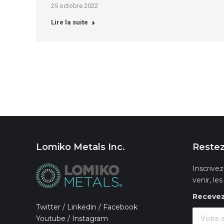
25 octobre 2022
Lire la suite
Lomiko Metals Inc.
Restez
Inscrivez
venir, le
Recevez 
Twitter
/
Linkedin
/
Facebook
Youtube
/
Instagram