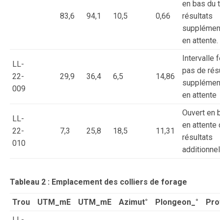
en bas du t
83,6
94,1
10,5
0,66
résultats
supplémen
en attente.
Intervalle 
LL-
pas de rés
22-
29,9
36,4
6,5
14,86
supplémen
009
en attente
Ouvert en 
LL-
en attente
22-
7,3
25,8
18,5
11,31
résultats
010
additionne
Tableau 2 : Emplacement des colliers de forage
Trou
UTM_mE
UTM_mE
Azimut°
Plongeon_°
Pro
LL-