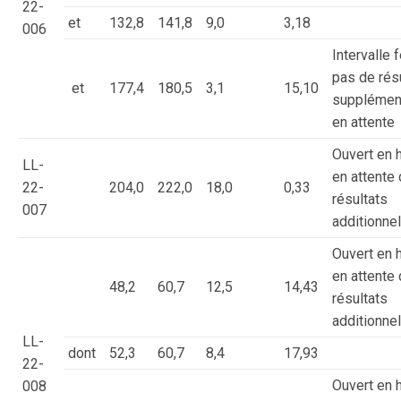
22-
et
132,8
141,8
9,0
3,18
006
Intervalle 
pas de rés
et
177,4
180,5
3,1
15,10
supplémen
en attente
Ouvert en h
LL-
en attente
22-
204,0
222,0
18,0
0,33
résultats
007
additionne
Ouvert en h
en attente
48,2
60,7
12,5
14,43
résultats
additionne
LL-
dont
52,3
60,7
8,4
17,93
22-
Ouvert en h
008