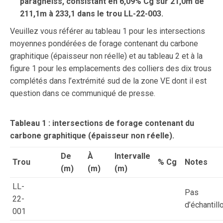
paragneiss, consistant en 6,09% Cg sur 21,0m de
211,1m à 233,1 dans le trou LL-22-003.
Veuillez vous référer au tableau 1 pour les intersections
moyennes pondérées de forage contenant du carbone
graphitique (épaisseur non réelle) et au tableau 2 et à la
figure 1 pour les emplacements des colliers des dix trous
complétés dans l’extrémité sud de la zone VE dont il est
question dans ce communiqué de presse.
Tableau 1 : intersections de forage contenant du
carbone graphitique (épaisseur non réelle).
De
À
Intervalle
Trou
% Cg
Notes
(m)
(m)
(m)
LL-
Pas
22-
d’échantill
001