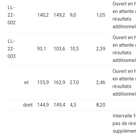
Ouvert en h
LL-
en attente
22-
140,2
149,2
9,0
1,05
résultats
002
additionne
Ouvert en h
LL-
en attente
22-
93,1
103,6
10,5
2,39
résultats
003
additionne
Ouvert en h
en attente
et
135,9
162,9
27,0
2,46
résultats
additionne
dont
144,9
149,4
4,5
8,20
Intervalle 
pas de rés
supplémen