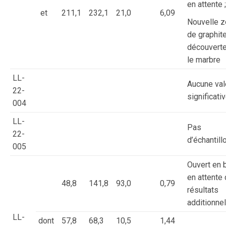
en attente ;
et
211,1
232,1
21,0
6,09
Nouvelle 
de graphit
découvert
le marbre
LL-
Aucune val
22-
significati
004
LL-
Pas
22-
d’échantill
005
Ouvert en 
en attente
48,8
141,8
93,0
0,79
résultats
additionne
LL-
dont
57,8
68,3
10,5
1,44