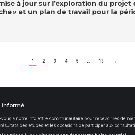
e à jour sur l’exploration du projet d
oche » et un plan de travail pour la pé
1
2
3
4
5
…
13
→
 informé
-vous à notre infolettre communautaire pour recevoir les dernières
s résultats des études et les occasions de participer aux consultat