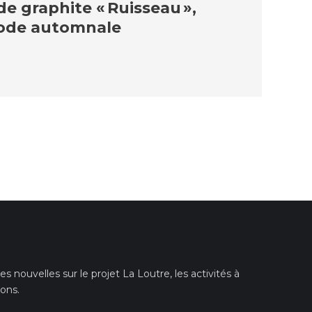
e graphite « Ruisseau »,
riode automnale
 nouvelles sur le projet La Loutre, les activités à
ions.