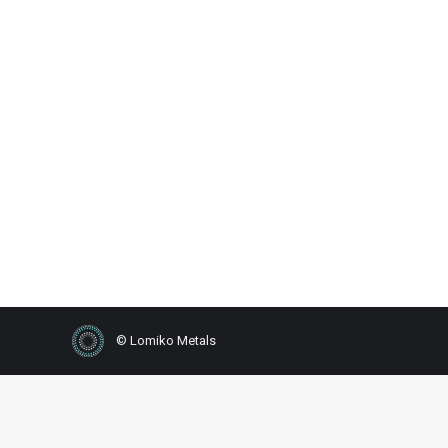
Lomiko Metals Inc. publie une
étude de faisabilité
préliminaire positve pour le
projet de graphite de La
Loutre
2026
,
Nouvelles
Par
FDINC LOMIKO
24 mars 2026
© Lomiko Metals