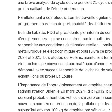
une brève analyse du cycle de vie pendant 25 cycles à
points saillants de l’étude ci-dessous.
Parallèlement à ces études, Lomiko travaille également
progresser les essais de préfaisabilité des batteries
Belinda Labatte, PDG et présidente par intérim du cons
d’équipementiers qui se concentrent sur les batteries 
ressembler aux conditions d’utilisation réelles. Lom
métallurgique et électrochimique et poursuivra ce pr
2024 et 2025. Les études de Polaris, maintenant term
électrochimique conviennent aux matériaux d’anode en 
démontré avec succès l’ensemble de la chaîne de valeu
échantillons du projet La Loutre.
L’importance de l’approvisionnement en graphite natur
l’administration Biden le 20 mars 2024 : d’ici 2032, p
seraient probablement des véhicules à zéro émission 
nouvelles normes de réduction de la pollution par le
aujourd’hui environ 100 kg de graphite par véhicule. »