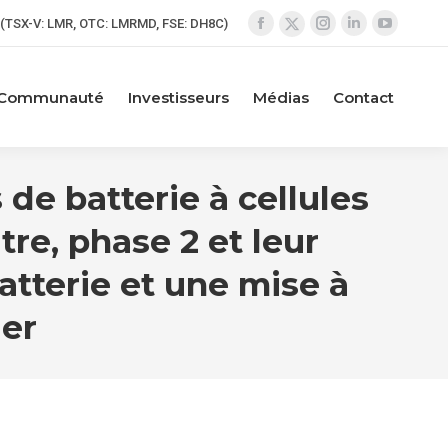
(TSX-V: LMR, OTC: LMRMD, FSE: DH8C)
La
La
La
La
La
page
page
page
page
page
Facebook
Instagram
LinkedIn
YouTube
X
Communauté
Investisseurs
Médias
Contact
s'ouvre
s'ouvre
s'ouvre
s'ouvre
s'ouvre
dans
dans
dans
dans
dans
une
une
une
une
une
de batterie à cellules
nouvelle
nouvelle
nouvelle
nouvelle
nouvelle
fenêtre
fenêtre
fenêtre
fenêtre
fenêtre
e, phase 2 et leur
tterie et une mise à
ier