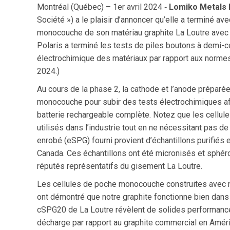
Montréal (Québec) – 1er avril 2024 ‑
Lomiko Metals 
Société ») a le plaisir d’annoncer qu’elle a terminé a
monocouche de son matériau graphite La Loutre avec Po
Polaris a terminé les tests de piles boutons à demi-
électrochimique des matériaux par rapport aux normes 
2024.)
Au cours de la phase 2, la cathode et l’anode prépar
monocouche pour subir des tests électrochimiques af
batterie rechargeable complète. Notez que les cellul
utilisés dans l’industrie tout en ne nécessitant pas d
enrobé (eSPG) fourni provient d’échantillons purifiés
Canada. Ces échantillons ont été micronisés et sphér
réputés représentatifs du gisement La Loutre.
Les cellules de poche monocouche construites avec n
ont démontré que notre graphite fonctionne bien dans
cSPG20 de La Loutre révèlent de solides performanc
décharge par rapport au graphite commercial en Améri