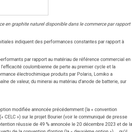
ce en graphite naturel disponible dans le commerce par rapport
nitiales indiquent des performances constantes par rapport à
performants par rapport au matériau de référence commercial en
l’efficacité coulombienne de perte au premier cycle et la
ormance électrochimique produits par Polaris, Lomiko a
ne de valeur, du minerai au matériau d’anode de batterie, sur
option modifiée annoncée précédemment (la « convention
 (« CELC ») sur le projet Bourier (voir le communiqué de presse
’obtention réussie de 49 % annoncée le 20 décembre 2023 et de l
vertu de la convention d’option (la « deuxième option »), qu’il