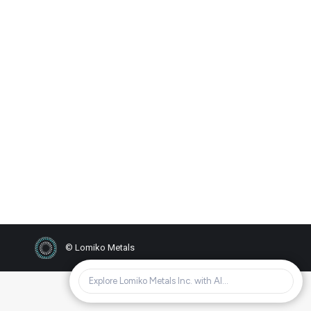
LOMIKO ISSUES 1,865,580
UNITS AT 10 CENTS WITH A
HALF WARRANT AT 20
CENTS FOR ONE YEAR TO
CLOSE FINANCING
2018
,
Nouvelles
Par
FDINC LOMIKO
29 mai 2018
© Lomiko Metals