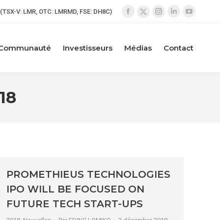
(TSX-V: LMR, OTC: LMRMD, FSE: DH8C)
La
La
La
La
La
page
page
page
page
page
Facebook
Instagram
LinkedIn
YouTube
X
Communauté
Investisseurs
Médias
Contact
s'ouvre
s'ouvre
s'ouvre
s'ouvre
s'ouvre
dans
dans
dans
dans
dans
une
une
une
une
une
18
nouvelle
nouvelle
nouvelle
nouvelle
nouvelle
fenêtre
fenêtre
fenêtre
fenêtre
fenêtre
PROMETHIEUS TECHNOLOGIES
IPO WILL BE FOCUSED ON
FUTURE TECH START-UPS