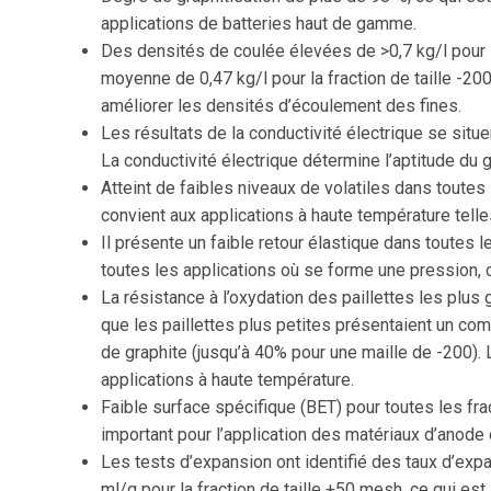
applications de batteries haut de gamme.
Des densités de coulée élevées de >0,7 kg/l pour l
moyenne de 0,47 kg/l pour la fraction de taille -20
améliorer les densités d’écoulement des fines.
Les résultats de la conductivité électrique se situ
La conductivité électrique détermine l’aptitude du 
Atteint de faibles niveaux de volatiles dans toutes
convient aux applications à haute température telle
Il présente un faible retour élastique dans toutes le
toutes les applications où se forme une pression, c
La résistance à l’oxydation des paillettes les plus
que les paillettes plus petites présentaient un co
de graphite (jusqu’à 40% pour une maille de -200). 
applications à haute température.
Faible surface spécifique (BET) pour toutes les frac
important pour l’application des matériaux d’anode 
Les tests d’expansion ont identifié des taux d’exp
ml/g pour la fraction de taille +50 mesh, ce qui est