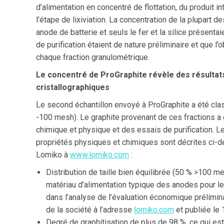
d’alimentation en concentré de flottation, du produit i
l’étape de lixiviation. La concentration de la plupart
anode de batterie et seuls le fer et la silice présenta
de purification étaient de nature préliminaire et que l’
chaque fraction granulométrique.
Le concentré de ProGraphite révèle des résultats
cristallographiques
Le second échantillon envoyé à ProGraphite a été clas
-100 mesh). Le graphite provenant de ces fractions a é
chimique et physique et des essais de purification. L
propriétés physiques et chimiques sont décrites ci-de
Lomiko à
www.lomiko.com
:
Distribution de taille bien équilibrée (50 % >100 m
matériau d’alimentation typique des anodes pour les
dans l’analyse de l’évaluation économique prélimin
de la société à l’adresse
lomiko.com
et publiée le
Degré de graphitisation de plus de 98 %, ce qui est