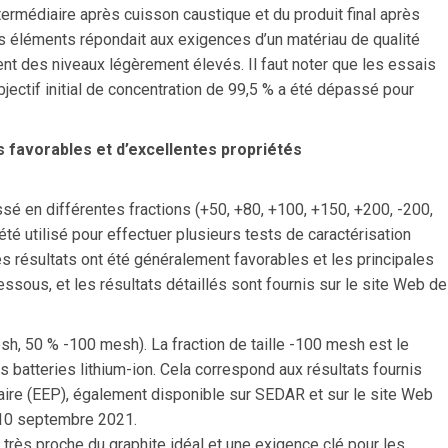
ntermédiaire après cuisson caustique et du produit final après
 des éléments répondait aux exigences d’un matériau de qualité
ient des niveaux légèrement élevés. Il faut noter que les essais
objectif initial de concentration de 99,5 % a été dépassé pour
 favorables et d’excellentes propriétés
sé en différentes fractions (+50, +80, +100, +150, +200, -200,
té utilisé pour effectuer plusieurs tests de caractérisation
es résultats ont été généralement favorables et les principales
ssous, et les résultats détaillés sont fournis sur le site Web de
esh, 50 % -100 mesh). La fraction de taille -100 mesh est le
 batteries lithium-ion. Cela correspond aux résultats fournis
aire (EEP), également disponible sur SEDAR et sur le site Web
 10 septembre 2021.
 très proche du graphite idéal et une exigence clé pour les