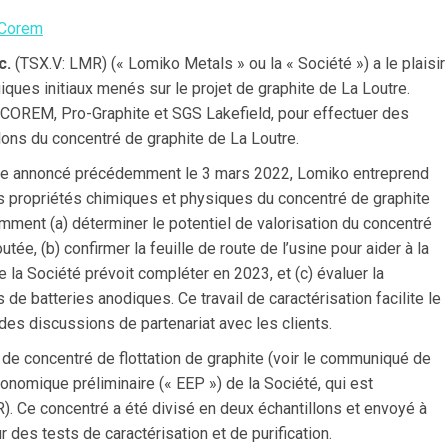
y Corem
c.
(TSX.V: LMR) (« Lomiko Metals » ou la « Société ») a le plaisir
ues initiaux menés sur le projet de graphite de La Loutre.
, COREM, Pro-Graphite et SGS Lakefield, pour effectuer des
lons du concentré de graphite de La Loutre.
mme annoncé précédemment le 3 mars 2022, Lomiko entreprend
es propriétés chimiques et physiques du concentré de graphite
amment (a) déterminer le potentiel de valorisation du concentré
utée, (b) confirmer la feuille de route de l’usine pour aider à la
e la Société prévoit compléter en 2023, et (c) évaluer la
de batteries anodiques. Ce travail de caractérisation facilite le
des discussions de partenariat avec les clients.
de concentré de flottation de graphite (voir le communiqué de
onomique préliminaire (« EEP ») de la Société, qui est
). Ce concentré a été divisé en deux échantillons et envoyé à
es tests de caractérisation et de purification.