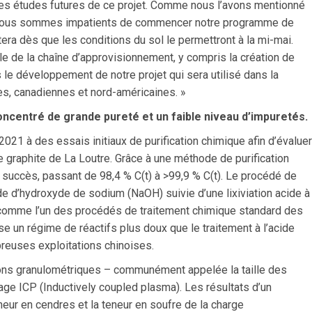
les études futures de ce projet. Comme nous l’avons mentionné
 nous sommes impatients de commencer notre programme de
tera dès que les conditions du sol le permettront à la mi-mai.
ale de la chaîne d’approvisionnement, y compris la création de
le développement de notre projet qui sera utilisé dans la
es, canadiennes et nord-américaines. »
ncentré de grande pureté et un faible niveau d’impuretés.
21 à des essais initiaux de purification chimique afin d’évaluer
e graphite de La Loutre. Grâce à une méthode de purification
c succès, passant de 98,4 % C(t) à >99,9 % C(t). Le procédé de
aide d’hydroxyde de sodium (NaOH) suivie d’une lixiviation acide à
ée comme l’un des procédés de traitement chimique standard des
ise un régime de réactifs plus doux que le traitement à l’acide
breuses exploitations chinoises.
tions granulométriques – communément appelée la taille des
yage ICP (Inductively coupled plasma). Les résultats d’un
eneur en cendres et la teneur en soufre de la charge