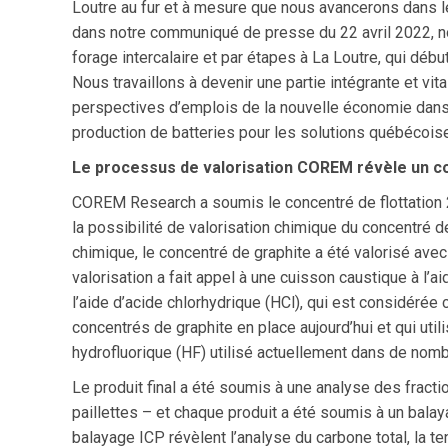
Loutre au fur et à mesure que nous avancerons dans 
dans notre communiqué de presse du 22 avril 2022,
forage intercalaire et par étapes à La Loutre, qui débu
Nous travaillons à devenir une partie intégrante et vit
perspectives d’emplois de la nouvelle économie dans 
production de batteries pour les solutions québécois
Le processus de valorisation COREM révèle un co
COREM Research a soumis le concentré de flottation 20
la possibilité de valorisation chimique du concentré d
chimique, le concentré de graphite a été valorisé ave
valorisation a fait appel à une cuisson caustique à l’
l’aide d’acide chlorhydrique (HCl), qui est considér
concentrés de graphite en place aujourd’hui et qui util
hydrofluorique (HF) utilisé actuellement dans de nom
Le produit final a été soumis à une analyse des frac
paillettes – et chaque produit a été soumis à un bala
balayage ICP révèlent l’analyse du carbone total, la t