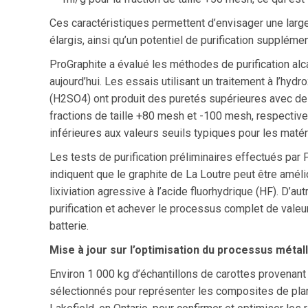
Ces caractéristiques permettent d’envisager une large
élargis, ainsi qu’un potentiel de purification suppléme
ProGraphite a évalué les méthodes de purification al
aujourd’hui. Les essais utilisant un traitement à l’hydr
(H2SO4) ont produit des puretés supérieures avec de
fractions de taille +80 mesh et -100 mesh, respectiv
inférieures aux valeurs seuils typiques pour les matér
Les tests de purification préliminaires effectués pa
indiquent que le graphite de La Loutre peut être amél
lixiviation agressive à l’acide fluorhydrique (HF). D’a
purification et achever le processus complet de valeu
batterie.
Mise à jour sur l’optimisation du processus métal
Environ 1 000 kg d’échantillons de carottes provenant
sélectionnés pour représenter les composites de plan