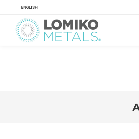
ENGLISH
A