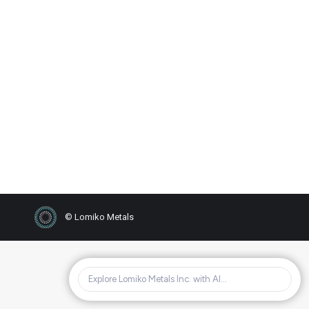
Lomiko Metals Inc.
Announces Private
Placement for $700,000
2020
,
Nouvelles
Par
FDINC LOMIKO
6 octobre 2020
© Lomiko Metals