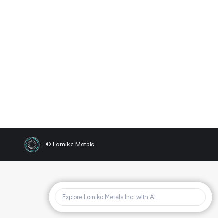
LOMIKO RAISES $509,700
2020
,
Nouvelles
Par
FDINC LOMIKO
29 mai 2020
Lomiko-News-May-29-Financing-
FinalDownload
© Lomiko Metals