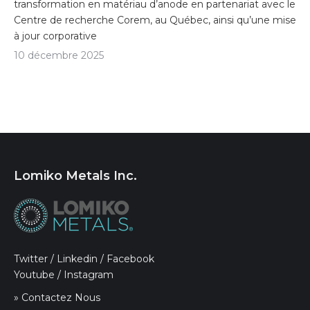
transformation en matériau d’anode en partenariat avec le
Centre de recherche Corem, au Québec, ainsi qu’une mise
à jour corporative
10 décembre 2025
Lomiko Metals Inc.
Twitter
/
Linkedin
/
Facebook
Youtube
/
Instagram
» Contactez Nous