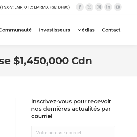
(TSX-V: LMR, OTC: LMRMD, FSE: DH8C)
La
La
La
La
La
page
page
page
page
page
Facebook
Instagram
LinkedIn
YouTube
X
Communauté
Investisseurs
Médias
Contact
s'ouvre
s'ouvre
s'ouvre
s'ouvre
s'ouvre
dans
dans
dans
dans
dans
une
une
une
une
une
se $1,450,000 Cdn
nouvelle
nouvelle
nouvelle
nouvelle
nouvelle
fenêtre
fenêtre
fenêtre
fenêtre
fenêtre
Inscrivez-vous pour recevoir
nos dernières actualités par
courriel