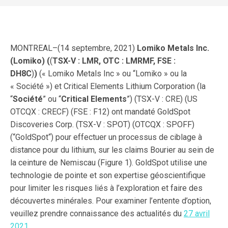
MONTREAL–(
14 septembre, 2021)
Lomiko Metals Inc.
(Lomiko) (
(
TSX-V : LMR, OTC : LMRMF, FSE :
DH8C
)
)
(« Lomiko Metals Inc » ou “Lomiko » ou la
« Société ») et Critical Elements Lithium Corporation (la
“
Société
” ou “
Critical Elements
”) (TSX-V : CRE) (US
OTCQX : CRECF) (FSE : F12) ont mandaté GoldSpot
Discoveries Corp. (TSX-V : SPOT) (OTCQX : SPOFF)
(“GoldSpot“) pour effectuer un processus de ciblage à
distance pour du lithium, sur les claims Bourier au sein de
la ceinture de Nemiscau (Figure 1). GoldSpot utilise une
technologie de pointe et son expertise géoscientifique
pour limiter les risques liés à l’exploration et faire des
découvertes minérales. Pour examiner l’entente d’option,
veuillez prendre connaissance des actualités du
27 avril
2021
.